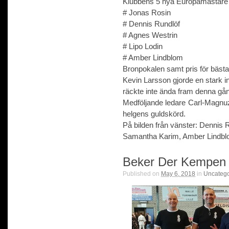
Klubbens 5 nya Europamästare
# Jonas Rosin
# Dennis Rundlöf
# Agnes Westrin
# Lipo Lodin
# Amber Lindblom
Bronpokalen samt pris för bästa 
Kevin Larsson gjorde en stark i
räckte inte ända fram denna gå
Medföljande ledare Carl-Magnu
helgens guldskörd.
På bilden från vänster: Dennis 
Samantha Karim, Amber Lindblo
Beker Der Kempen 
Published on
May 6, 2018
in
Uncatego