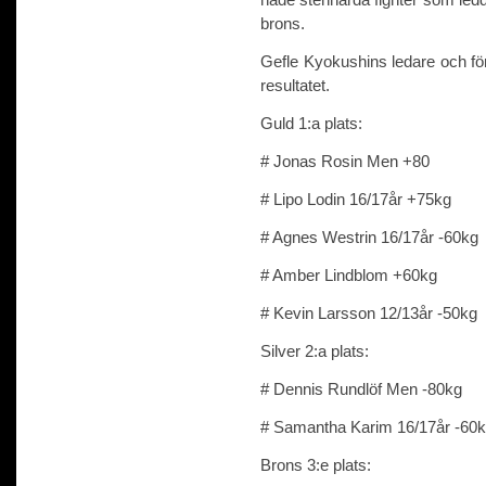
brons.
Gefle Kyokushins ledare och f
resultatet.
Guld 1:a plats:
# Jonas Rosin Men +80
# Lipo Lodin 16/17år +75kg
# Agnes Westrin 16/17år -60kg
# Amber Lindblom +60kg
# Kevin Larsson 12/13år -50kg
Silver 2:a plats:
# Dennis Rundlöf Men -80kg
# Samantha Karim 16/17år -60
Brons 3:e plats: