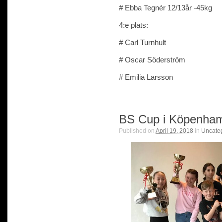
# Ebba Tegnér 12/13år -45kg
4:e plats:
# Carl Turnhult
# Oscar Söderström
# Emilia Larsson
BS Cup i Köpenha
Published on
April 19, 2018
in
Uncate