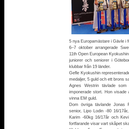
5 nya Europamästare i Gävle i f
6–7 oktober arrangerade Swe
11th Open European Kyokushin K
juniorer och seniorer i Götebor
klubbar från 19 länder.
Gefle Kyokushin representerad
medaljer, 5 guld och ett brons sa
Agnes Westrin tävlade som 
imponerade stort. Hon visade 
vinna EM guld.
Dom övriga tävlande Jonas R
senior, Lipo Lodin -80 16/17å
Karim -60kg 16/17år och Kevi
fortfarande visar vart skåpet ska