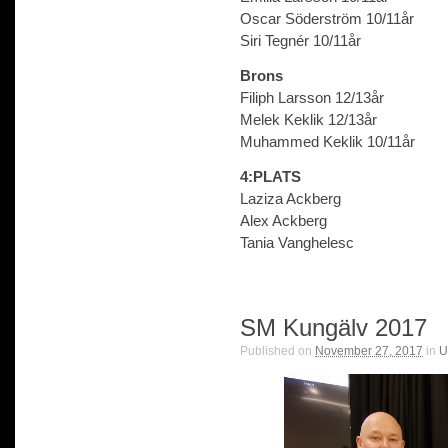
Oscar Söderström 10/11år
Siri Tegnér 10/11år
Brons
Filiph Larsson 12/13år
Melek Keklik 12/13år
Muhammed Keklik 10/11år
4:PLATS
Laziza Ackberg
Alex Ackberg
Tania Vanghelesc
SM Kungälv 2017
Published on
November 27, 2017
in
U