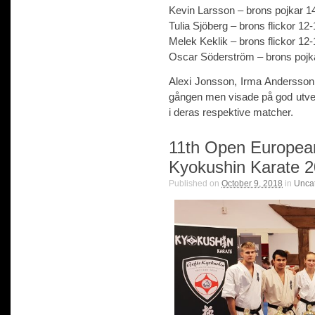
Kevin Larsson – brons pojkar 14-
Tulia Sjöberg – brons flickor 12-1
Melek Keklik – brons flickor 12-
Oscar Söderström – brons pojka
Alexi Jonsson, Irma Andersson
gången men visade på god utveck
i deras respektive matcher.
11th Open Europea
Kyokushin Karate 
Published on
October 9, 2018
in
Unca