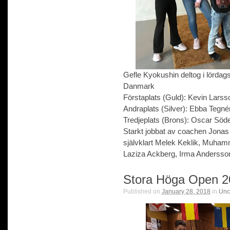
Gefle Kyokushin deltog i lördag
Danmark
Förstaplats (Guld): Kevin Larss
Andraplats (Silver): Ebba Tegnér
Tredjeplats (Brons): Oscar Söd
Starkt jobbat av coachen Jonas Ro
självklart Melek Keklik, Muhamm
Laziza Ackberg, Irma Andersson 
Stora Höga Open 2
Published on
January 28, 2018
in
Unc