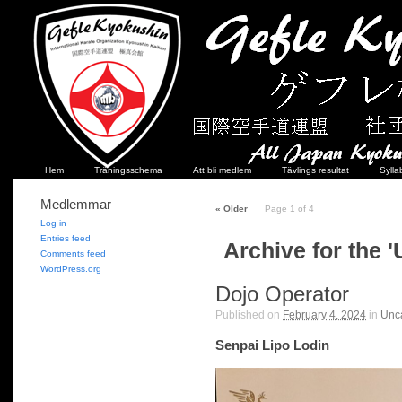
Hem
Träningsschema
Att bli medlem
Tävlings resultat
Sylla
Medlemmar
«
Older
Page 1 of 4
Log in
Entries feed
Archive for the 
Comments feed
WordPress.org
Dojo Operator
Published on
February 4, 2024
in
Unc
Senpai Lipo Lodin